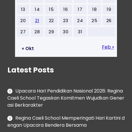
13
14
15
16
17
18
19
20
21
22
23
24
25
26
27
28
29
30
31
Feb »
« Okt
Latest Posts
Upacara Hari Pendidikan Nasional 2026: Regina
Caeli School Tegaskan Komitmen Wujudkan Gener
asi Berkarakter
Regina Caeli School Memperingati Hari Kartini d
engan Upacara Bendera Bersama