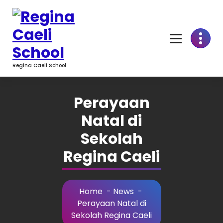
Skip
to
Content
Regina Caeli School
Perayaan
Natal di
Sekolah
Regina Caeli
Home
-
News
-
Perayaan Natal di
Sekolah Regina Caeli