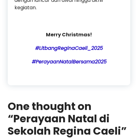
dengan lancar dari awal hingga akhir
kegiatan.
Merry Christmas!
#LitbangReginaCaeli_2025
#PerayaanNatalBersama2025
One thought on
“
Perayaan Natal di
Sekolah Regina Caeli
”